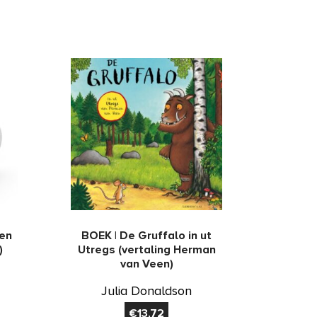
ien
BOEK | De Gruffalo in ut
)
Utregs (vertaling Herman
van Veen)
Julia Donaldson
€
13,72