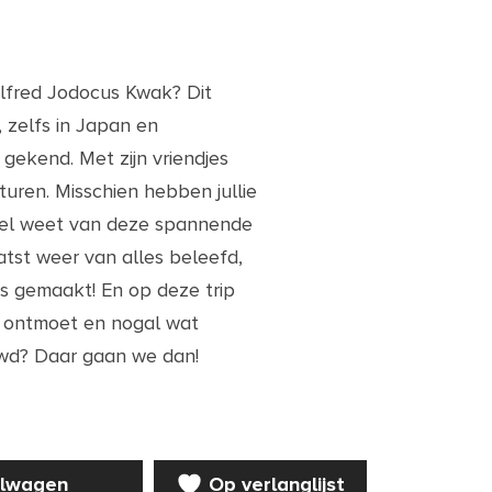
Alfred
Jodocus
Kwak? Dit
 zelfs in Japan en
j gekend. Met zijn vriendjes
turen. Misschien hebben jullie
wel weet van deze spannende
atst weer van alles beleefd,
is gemaakt! En op deze trip
 ontmoet en nogal wat
euwd? Daar gaan we dan!
elwagen
Op verlanglijst