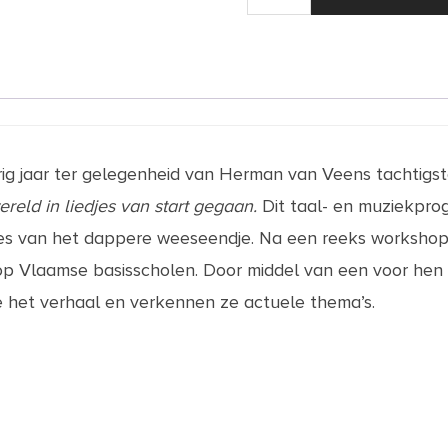
Alfred
J.
Kwak
Een
reis
om
de
wereld
in
liedjes
aantal
g jaar ter gelegenheid van Herman van Veens tachtigst
reld in liedjes van start gegaan.
Dit taal- en muziekpro
es van het dappere weeseendje. Na een reeks workshop
 op Vlaamse basisscholen. Door middel van een voor he
e het verhaal en verkennen ze actuele thema’s.