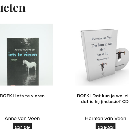
ucten
BOEK | Iets te vieren
BOEK | Dat kun je wel z
dat is hij (inclusief CD
Anne van Veen
Herman van Veen
€
21,09
€
29,82