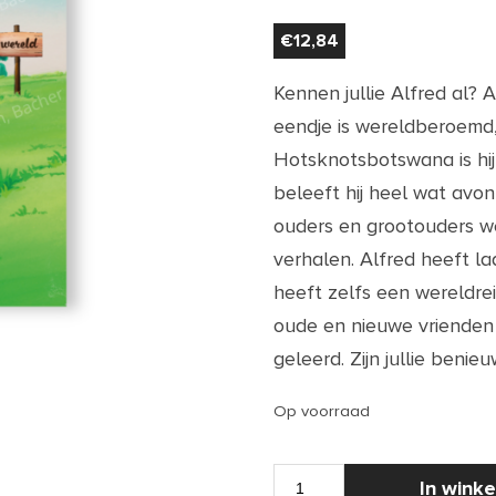
€
12,84
Kennen jullie Alfred al? 
eendje is wereldberoemd,
Hotsknotsbotswana
is hi
beleeft hij heel wat avon
ouders en grootouders 
verhalen. Alfred heeft la
heeft zelfs een wereldre
oude en nieuwe vrienden
geleerd. Zijn jullie beni
Op voorraad
MUZIEKBOEK
In wink
|