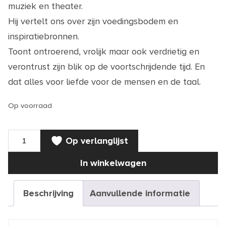
muziek en theater.
Hij vertelt ons over zijn voedingsbodem en
inspiratiebronnen.
Toont ontroerend, vrolijk maar ook verdrietig en
verontrust zijn blik op de voortschrijdende tijd. En
dat alles voor liefde voor de mensen en de taal.
Op voorraad
BOEK
Op verlanglijst
|
Dat
kun
In winkelwagen
je
wel
zien
dat
Beschrijving
Aanvullende informatie
is
hij
(inclusief
CD)