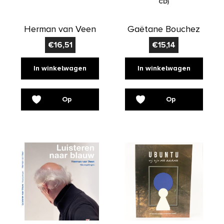
CD)
Herman van Veen
Gaëtane Bouchez
€
16,51
€
15,14
In winkelwagen
In winkelwagen
Op
Op
verlanglijst
verlanglijst