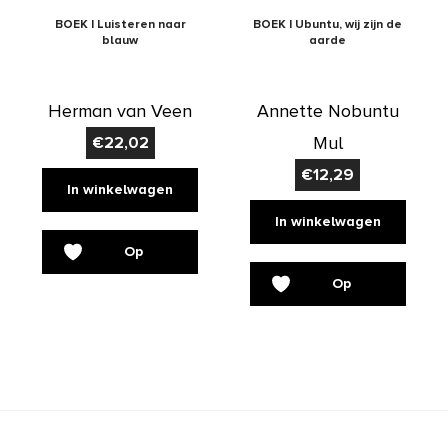
BOEK | Luisteren naar
BOEK | Ubuntu, wij zijn de
blauw
aarde
Herman van Veen
Annette Nobuntu
Mul
€
22,02
€
12,29
In winkelwagen
In winkelwagen
Op
Op
verlanglijst
verlanglijst