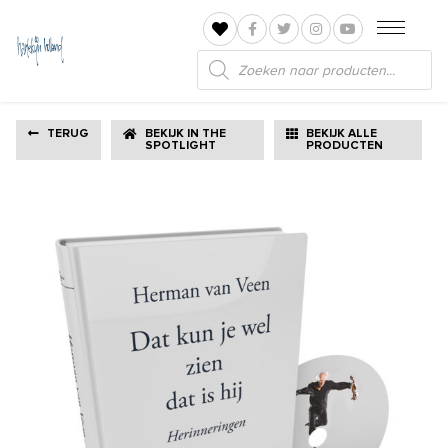
Producten
zoeken
TERUG
BEKIJK IN THE
BEKIJK ALLE
SPOTLIGHT
PRODUCTEN