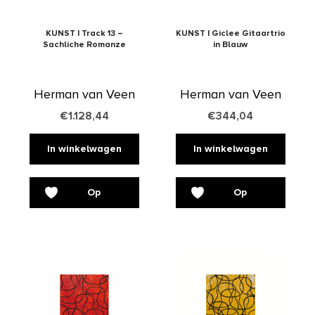
KUNST | Track 13 –
KUNST | Giclee Gitaartrio
Sachliche Romanze
in Blauw
Herman van Veen
Herman van Veen
€
1.128,44
€
344,04
In winkelwagen
In winkelwagen
Op
Op
verlanglijst
verlanglijst