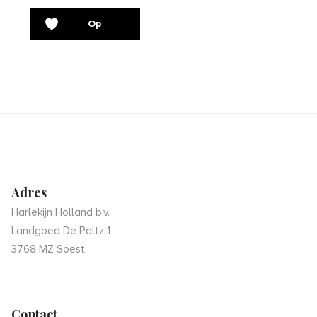
Op
verlanglijst
Adres
Harlekijn Holland b.v.
Landgoed De Paltz 1
3768 MZ Soest
Contact