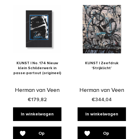
KUNST | No. 174 Nieuw
KUNST | Zeefdruk
klein Schilderwerk in
‘Strijklicht’
passe-partout (origineel)
Herman van Veen
Herman van Veen
€
179,82
€
344,04
In winkelwagen
In winkelwagen
Op
Op