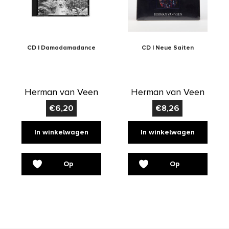
CD | Damadamadance
CD | Neue Saiten
Herman van Veen
Herman van Veen
€
6,20
€
8,26
In winkelwagen
In winkelwagen
Op
Op
verlanglijst
verlanglijst