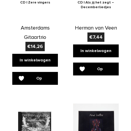
CD | Zere vingers
CD | Als jij het zegt –
Decemberliedjes
Amsterdams
Herman van Veen
Gitaartrio
€
7,44
€
14,26
In winkelwagen
In winkelwagen
Op
Op
verlanglijst
verlanglijst