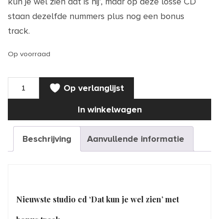
kun je wel zien dat is hij’, maar op deze losse CD
staan dezelfde nummers plus nog een bonus
track.
Op voorraad
CD
Op verlanglijst
|
Dat
kun
In winkelwagen
je
wel
zien
aantal
Beschrijving
Aanvullende informatie
Nieuwste studio cd ‘Dat kun je wel zien’ met