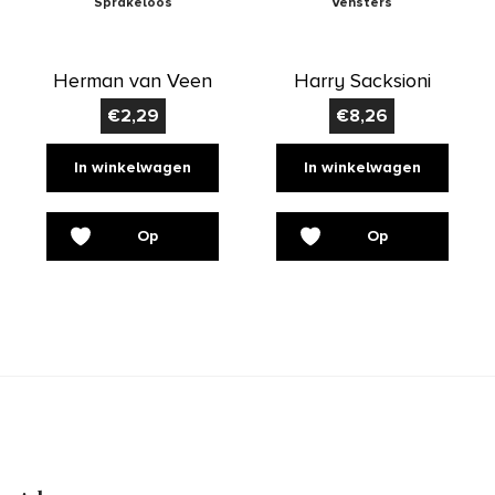
Sprakeloos
Vensters
Herman van Veen
Harry Sacksioni
€
2,29
€
8,26
In winkelwagen
In winkelwagen
Op
Op
verlanglijst
verlanglijst