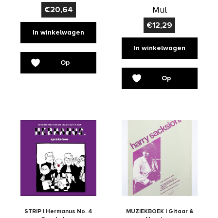
Mul
€
20,64
€
12,29
In winkelwagen
In winkelwagen
Op
Op
verlanglijst
verlanglijst
STRIP | Hermanus No. 4
MUZIEKBOEK | Gitaar &