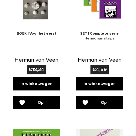
BOEK | Voor het eerst
SET | Complete serie
Hermanus strips
Herman van Veen
Herman van Veen
€
18,34
€
4,59
In winkelwagen
In winkelwagen
Op
Op
verlanglijst
verlanglijst