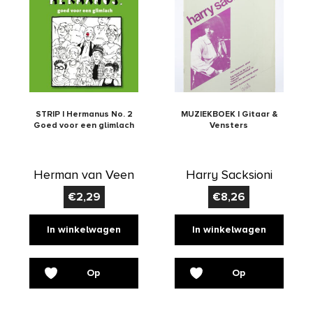
STRIP | Hermanus No. 2
MUZIEKBOEK | Gitaar &
Goed voor een glimlach
Vensters
Herman van Veen
Harry Sacksioni
€
2,29
€
8,26
In winkelwagen
In winkelwagen
Op
Op
verlanglijst
verlanglijst