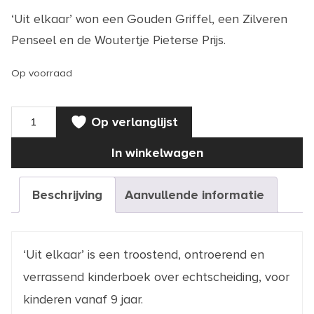
‘Uit elkaar’ won een Gouden Griffel, een Zilveren
Penseel en de Woutertje Pieterse Prijs.
Op voorraad
BOEK
Op verlanglijst
|
Uit
elkaar
In winkelwagen
aantal
Beschrijving
Aanvullende informatie
‘Uit elkaar’ is een troostend, ontroerend en
verrassend kinderboek over echtscheiding, voor
kinderen vanaf 9 jaar.