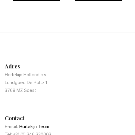
verlanglijst
verlanglijst
Adres
Harlekijn Holland b.v.
Landgoed De Paltz 1
3768 MZ Soest
Contact
E-mail:
Harlekijn Team
Tel: +31 (0) 346 330003