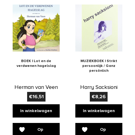
BOEK | Lot en de
MUZIEKBOEK | Strikt
verdwenen hagelslag
persoonlijk / Ganz
persönlich
Herman van Veen
Harry Sacksioni
€
16,51
€
8,26
In winkelwagen
In winkelwagen
Op
Op