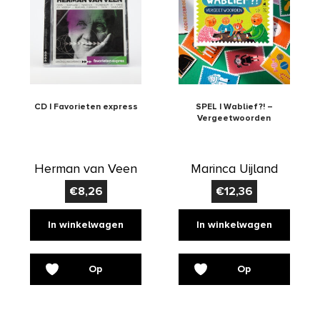
CD | Favorieten express
SPEL | Wablief?! –
Vergeetwoorden
Herman van Veen
Marinca Uijland
€
8,26
€
12,36
In winkelwagen
In winkelwagen
Op
Op
verlanglijst
verlanglijst