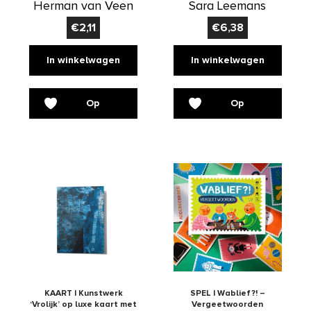
Herman van Veen
Sara Leemans
€
2,11
€
6,38
In winkelwagen
In winkelwagen
Op
Op
verlanglijst
verlanglijst
KAART | Kunstwerk
SPEL | Wablief?! –
‘Vrolijk’ op luxe kaart met
Vergeetwoorden