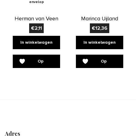
envelop
Herman van Veen
Marinca Uijland
€
2,11
€
12,36
In winkelwagen
In winkelwagen
Op
Op
verlanglijst
verlanglijst
Adres