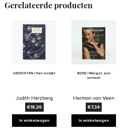
Gerelateerde producten
GEDICHTEN | Het vrolijkt
BOEK | Margot, een
verhaal
Judith Herzberg
Herman van Veen
€
18,26
€
7,34
In winkelwagen
In winkelwagen