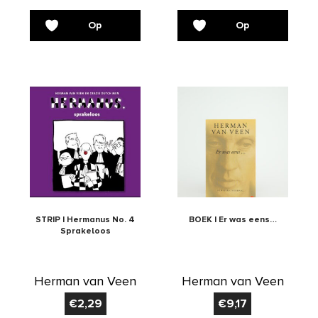
Op
Op
verlanglijst
verlanglijst
STRIP | Hermanus No. 4
BOEK | Er was eens…
Sprakeloos
Herman van Veen
Herman van Veen
€
2,29
€
9,17