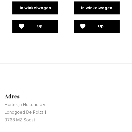
In winkelwagen
In winkelwagen
Op
Op
verlanglijst
verlanglijst
Adres
Harlekijn Holland b.v.
Landgoed De Paltz 1
3768 MZ Soest