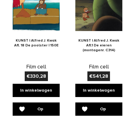
KUNST | Alfred J. Kwak
KUNST | Alfred J. Kwak
Afl. 18 De poolster | 150E
Afl.1 De eieren
(montagenr. C314)
Film cell
Film cell
€
330,28
€
541,28
In winkelwagen
In winkelwagen
Op
Op
verlanglijst
verlanglijst