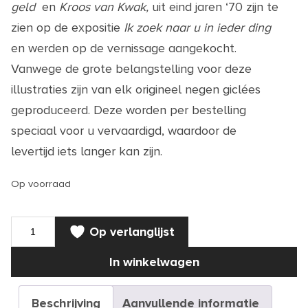
geld
en
Kroos van Kwak,
uit eind jaren ‘70 zijn te
zien op de expositie
Ik zoek naar u in ieder ding
en werden op de vernissage aangekocht.
Vanwege de grote belangstelling voor deze
illustraties zijn van elk origineel negen giclées
geproduceerd. Deze worden per bestelling
speciaal voor u vervaardigd, waardoor de
levertijd iets langer kan zijn.
Op voorraad
KUNST
Op verlanglijst
|
Giclee
Een
In winkelwagen
kwak
geld
aantal
Beschrijving
Aanvullende informatie