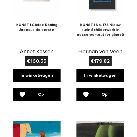
KUNST | Giclee Koning
KUNST | No. 173 Nieuw
Jodocus de eerste
klein Schilderwerk in
passe-partout (origineel)
Annet Kossen
Herman van Veen
€
160,55
€
179,82
In winkelwagen
In winkelwagen
Op
Op
verlanglijst
verlanglijst