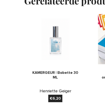
Gerelateerde prod
KAMERGEUR | Babette 30
ML
o
Henriette Geiger
€
6,20