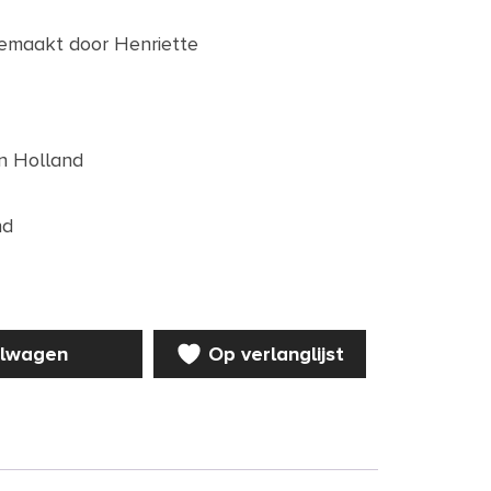
emaakt door Henriette
jn Holland
nd
elwagen
Op verlanglijst