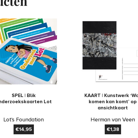
ucten
SPEL | Blik
KAART | Kunstwerk ‘W
nderzoekskaarten Lot
komen kan komt’ op
ansichtkaart
Lot's Foundation
Herman van Veen
€
14,95
€
1,38