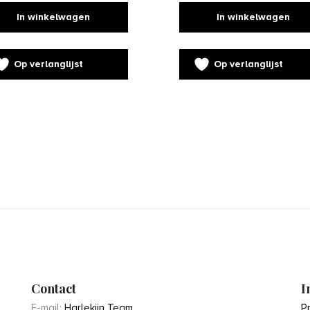
In winkelwagen
In winkelwagen
Op verlanglijst
Op verlanglijst
Contact
I
E-mail:
Harlekijn Team
P