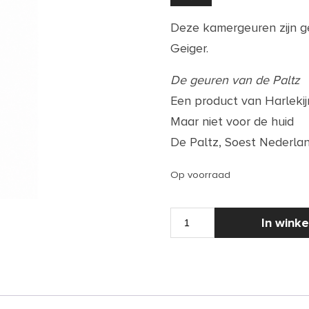
Deze kamergeuren zijn g
Geiger.
De geuren van de Paltz
Een product van Harleki
Maar niet voor de huid
De Paltz, Soest Nederla
Op voorraad
KAMERGEUR
In wink
|
Edith
30
ML
aantal