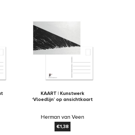
at
KAART | Kunstwerk
‘Vloedlijn’ op ansichtkaart
Herman van Veen
€
1,38