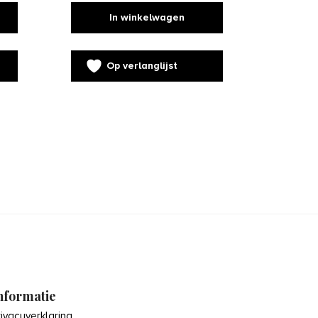
In winkelwagen
Op verlanglijst
nformatie
rivacyverklaring