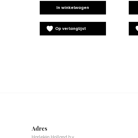
In winkelwagen
Op verlanglijst
Adres
Harlekijn Holland b.v.