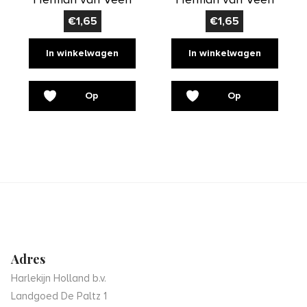
€
1,65
€
1,65
In winkelwagen
In winkelwagen
Op
Op
verlanglijst
verlanglijst
Adres
Harlekijn Holland b.v.
Landgoed De Paltz 1