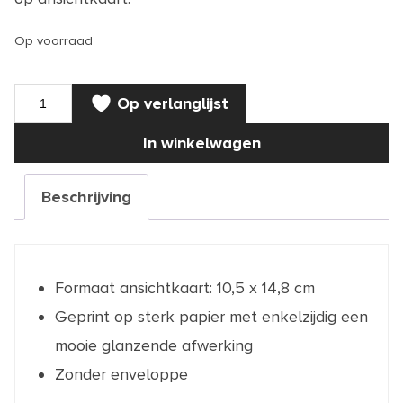
Op voorraad
KAART
Op verlanglijst
|
Alfred
J.
In winkelwagen
Kwak
'Ik
ben
wel
Beschrijving
goed'
op
ansichtkaart
aantal
Formaat ansichtkaart: 10,5 x 14,8 cm
Geprint op sterk papier met enkelzijdig een
mooie glanzende afwerking
Zonder enveloppe