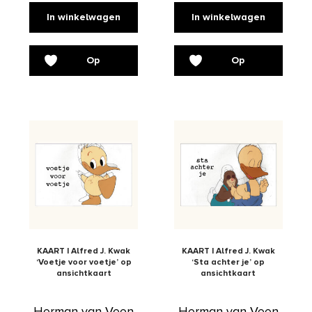
In winkelwagen
In winkelwagen
Op
Op
verlanglijst
verlanglijst
KAART | Alfred J. Kwak
KAART | Alfred J. Kwak
‘Voetje voor voetje’ op
‘Sta achter je’ op
ansichtkaart
ansichtkaart
Herman van Veen
Herman van Veen