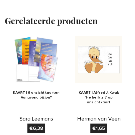
Gerelateerde producten
KAART | 6 ansichtkaarten
KAART | Alfred J. Kwak
Vanavond bij jou?
‘He he ik zit’ op
ansichtkaart
Sara Leemans
Herman van Veen
€
6,38
€
1,65