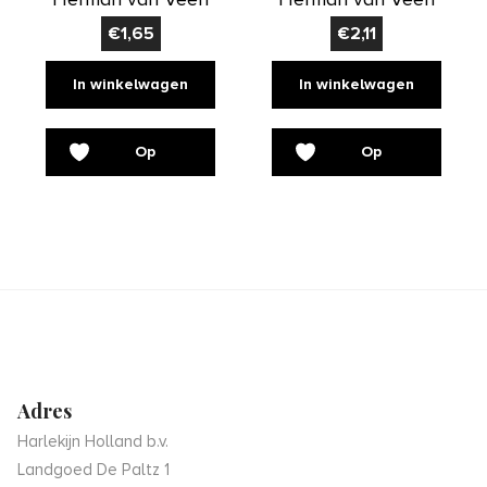
€
1,65
€
2,11
In winkelwagen
In winkelwagen
Op
Op
verlanglijst
verlanglijst
Adres
Harlekijn Holland b.v.
Landgoed De Paltz 1