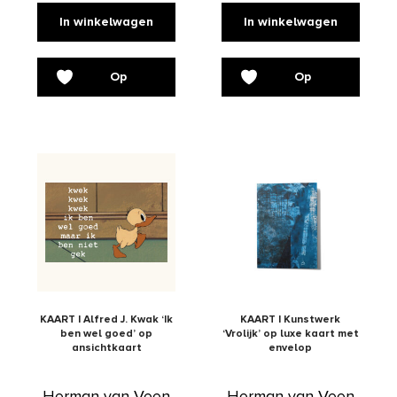
In winkelwagen
In winkelwagen
Op
Op
verlanglijst
verlanglijst
KAART | Alfred J. Kwak ‘Ik
KAART | Kunstwerk
ben wel goed’ op
‘Vrolijk’ op luxe kaart met
ansichtkaart
envelop
Herman van Veen
Herman van Veen