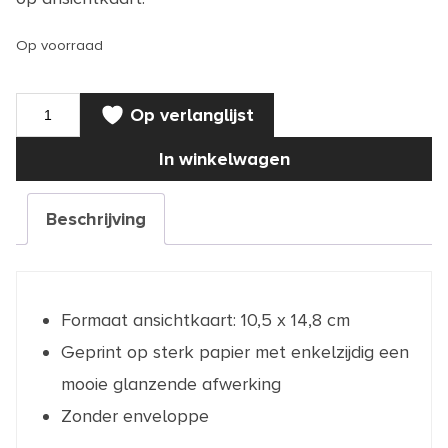
Op voorraad
KAART
Op verlanglijst
|
Alfred
J.
In winkelwagen
Kwak
'He
he
ik
Beschrijving
zit'
op
ansichtkaart
aantal
Formaat ansichtkaart: 10,5 x 14,8 cm
Geprint op sterk papier met enkelzijdig een
mooie glanzende afwerking
Zonder enveloppe