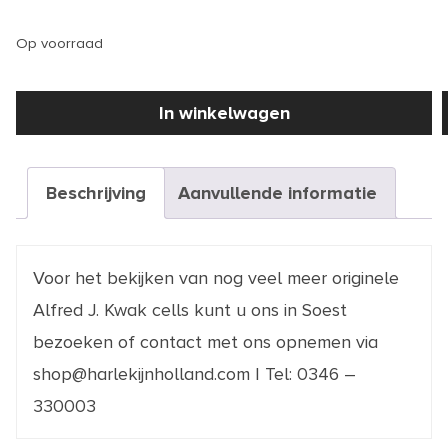
Op voorraad
KUNST
In winkelwagen
|
Alfred
J.
Kwak
Afl.
Beschrijving
Aanvullende informatie
1
De
eieren
|
C213
aantal
Voor het bekijken van nog veel meer originele
Alfred J. Kwak cells kunt u ons in Soest
bezoeken of contact met ons opnemen via
shop@harlekijnholland.com | Tel: 0346 –
330003