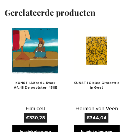
Gerelateerde producten
KUNST | Alfred J. Kwak
KUNST | Giclee Gitaartrio
Afl. 18 De poolster | 150E
in Geel
Film cell
Herman van Veen
€
330,28
€
344,04
In winkelwagen
In winkelwagen