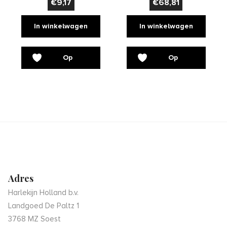
€
9,17
€
68,81
In winkelwagen
In winkelwagen
Op
Op
verlanglijst
verlanglijst
Adres
Harlekijn Holland b.v.
Landgoed De Paltz 1
3768 MZ Soest