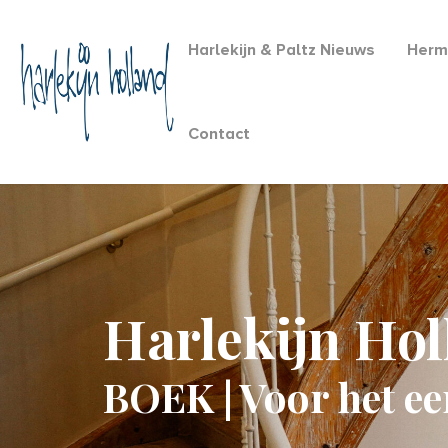
Harlekijn & Paltz Nieuws
Herm
Contact
Harlekijn Ho
BOEK | Voor het ee