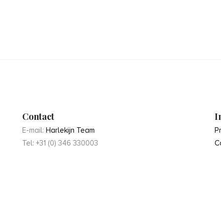
Contact
I
E-mail:
Harlekijn Team
P
Tel: +31 (0) 346 330003
C