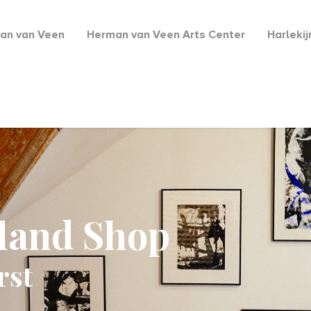
an van Veen
Herman van Veen Arts Center
Harleki
lland Shop
rst