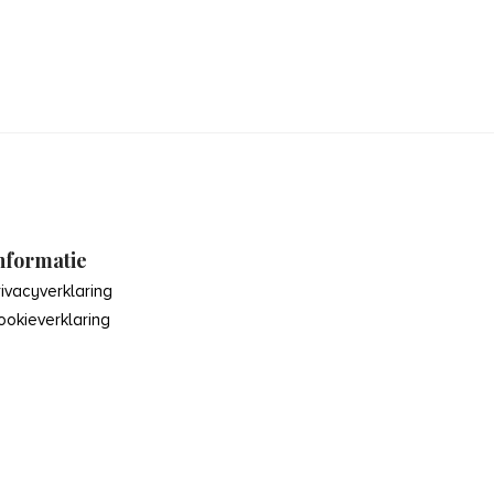
nformatie
rivacyverklaring
ookieverklaring