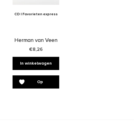
CD | Favorieten express
Herman van Veen
€
8,26
In winkelwagen
Op
verlanglijst