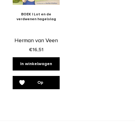
BOEK | Lot en de
verdwenen hagelslag
Herman van Veen
€
16,51
In winkelwagen
Op
verlanglijst