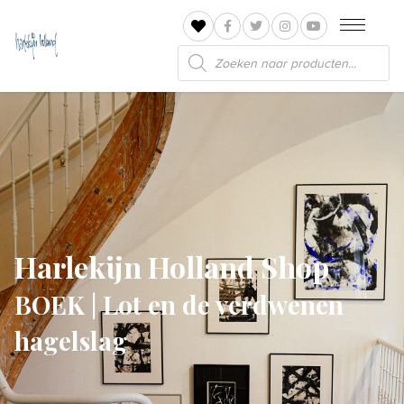
Producten
zoeken
Harlekijn Holland Shop
BOEK | Lot en de verdwenen
hagelslag