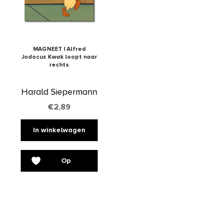
MAGNEET | Alfred
Jodocus Kwak loopt naar
rechts
Harald Siepermann
€
2,89
In winkelwagen
Op
verlanglijst