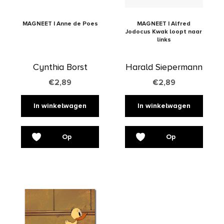
MAGNEET | Anne de Poes
MAGNEET | Alfred
Jodocus Kwak loopt naar
links
Cynthia Borst
Harald Siepermann
€
2,89
€
2,89
In winkelwagen
In winkelwagen
Op
Op
verlanglijst
verlanglijst