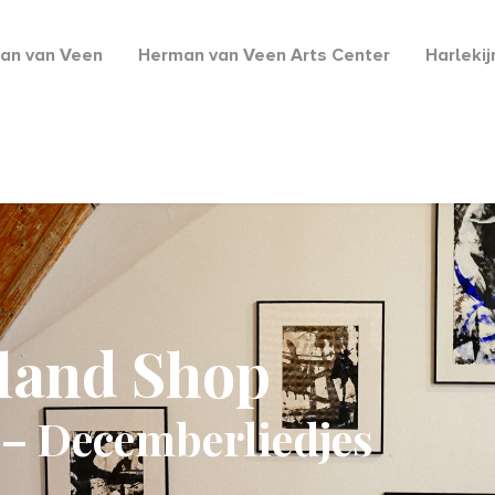
an van Veen
Herman van Veen Arts Center
Harleki
lland Shop
gt – Decemberliedjes