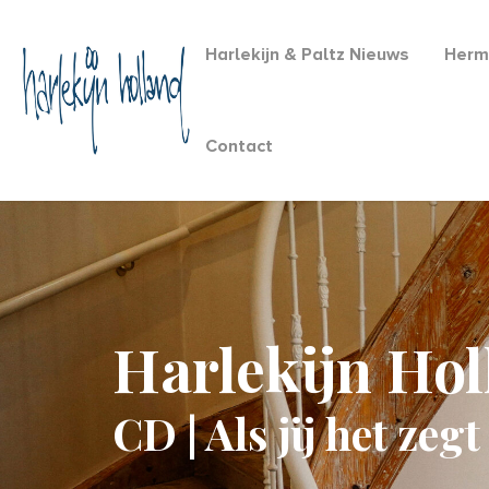
Harlekijn & Paltz Nieuws
Herm
Contact
Harlekijn Ho
CD | Als jij het ze