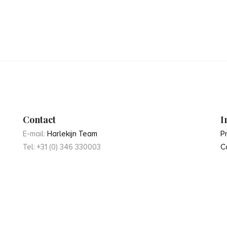
Contact
I
E-mail:
Harlekijn Team
P
Tel: +31 (0) 346 330003
C