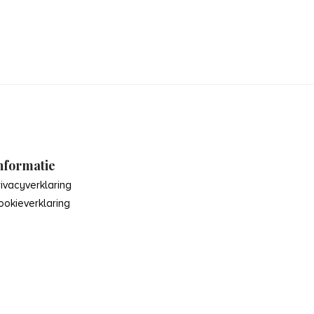
nformatie
rivacyverklaring
ookieverklaring