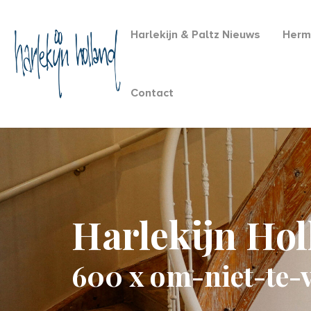
Harlekijn & Paltz Nieuws
Herm
Contact
Harlekijn Ho
600 x om-niet-te-