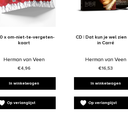
0 x om-niet-te-vergeten-
CD | Dat kun je wel zien 
kaart
in Carré
Herman van Veen
Herman van Veen
€
4,96
€
16,53
In winkelwagen
In winkelwagen
Op verlanglijst
Op verlanglijst