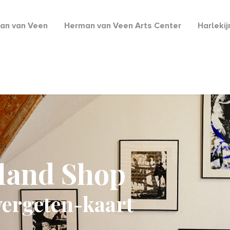
an van Veen
Herman van Veen Arts Center
Harleki
lland Shop
vergeten-kaart