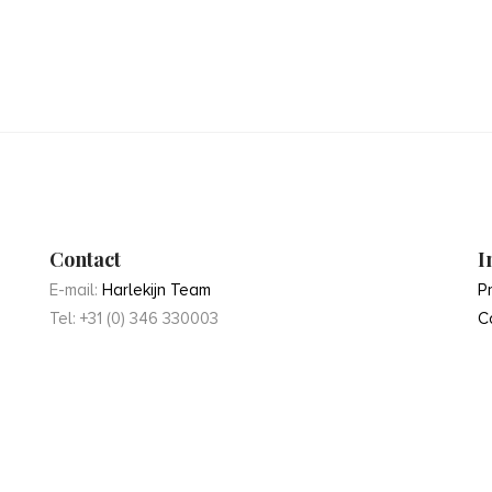
Contact
I
E-mail:
Harlekijn Team
P
Tel: +31 (0) 346 330003
C