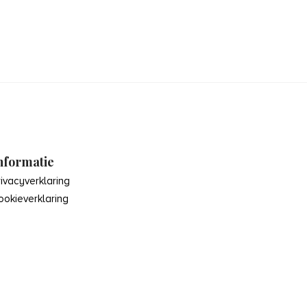
nformatie
rivacyverklaring
ookieverklaring