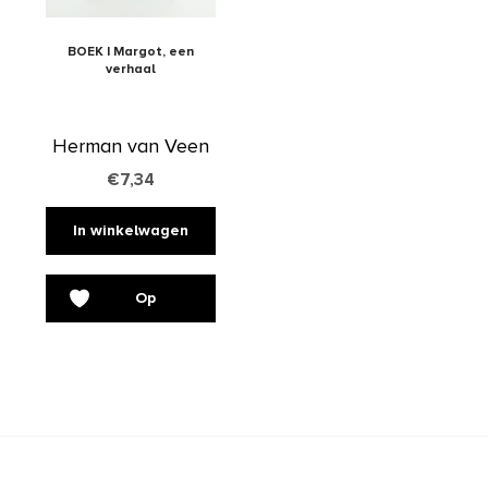
BOEK | Margot, een
verhaal
Herman van Veen
€
7,34
In winkelwagen
Op
verlanglijst