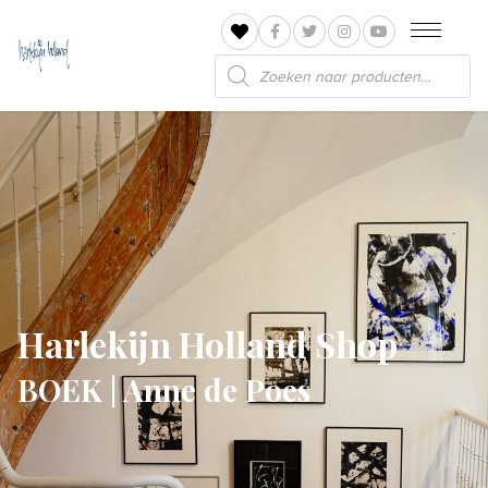
Producten
zoeken
Harlekijn Holland Shop
BOEK | Anne de Poes