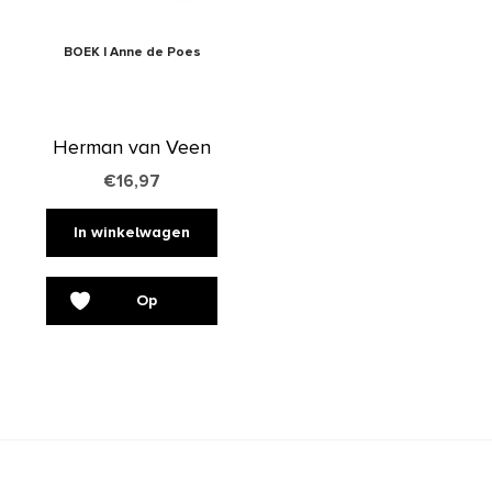
BOEK | Anne de Poes
Herman van Veen
€
16,97
In winkelwagen
Op
verlanglijst